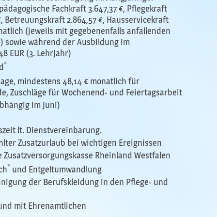
 pädagogische Fachkraft 3.647,37 €, Pflegekraft
, Betreuungskraft 2.864,57 €, Hausservicekraft
onatlich (jeweils mit gegebenenfalls anfallenden
n) sowie während der Ausbildung im
,48 EUR (3. Lehrjahr)
*
nd
lage, mindestens 48,14 € monatlich für
de, Zuschläge für Wochenend- und Feiertagsarbeit
bhängig im Juni)
zeit lt. Dienstvereinbarung.
ahlter Zusatzurlaub bei wichtigen Ereignissen
he Zusatzversorgungskasse Rheinland Westfalen
*
ch
und Entgeltumwandlung
inigung der Berufskleidung in den Pflege- und
und mit Ehrenamtlichen