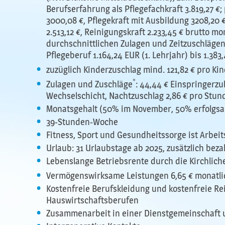
Berufserfahrung als Pflegefachkraft 3.819,27 €;
3000,08 €, Pflegekraft mit Ausbildung 3208,20 €
2.513,12 €, Reinigungskraft 2.233,45 € brutto m
durchschnittlichen Zulagen und Zeitzuschläge
Pflegeberuf 1.164,24 EUR (1. Lehrjahr) bis 1.383
zuzüglich Kinderzuschlag mind. 121,82 € pro Ki
*
Zulagen und Zuschläge
: 44,44 € Einspringerzu
Wechselschicht, Nachtzuschlag 2,86 € pro Stun
Monatsgehalt (50% im November, 50% erfolgsa
39-Stunden-Woche
Fitness, Sport und Gesundheitssorge ist Arbeits
Urlaub: 31 Urlaubstage ab 2025, zusätzlich bez
Lebenslange Betriebsrente durch die Kirchlic
Vermögenswirksame Leistungen 6,65 € monatli
Kostenfreie Berufskleidung und kostenfreie Re
Hauswirtschaftsberufen
Zusammenarbeit in einer Dienstgemeinschaft 